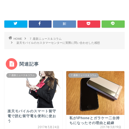
HOME
７.最新ニュース＆コラム
楽天モバイルのカスタマーセンターに実際に問い合わせした感想
関連記事
７.最新ニュース＆コラム
７.最新ニュース＆コラム
楽天モバイルのスマート留守
電で読む留守電を便利に使お
私がiPhoneとガラケー二台持
う
ちになったその理由と経緯
2017年3月24日
2017年3月19日