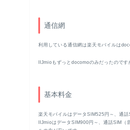
通信網
利用している通信網は楽天モバイルはdocom
IIJmioもずっとdocomoのみだったので
基本料金
楽天モバイルはデータSIM525円～、通話S
IIJmioはデータSIM900円～、通話SI