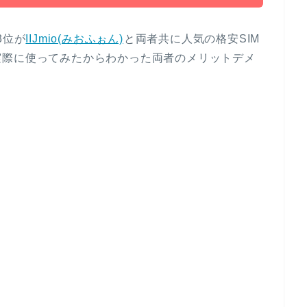
3位が
IIJmio(みおふぉん)
と両者共に人気の格安SIM
実際に使ってみたからわかった両者のメリットデメ