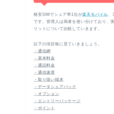
格安SIMでシェア率1位が
楽天モバイル
、
です。
管理人は両者を使い分けており、
リットについて比較していきます。
以下の項目毎に見ていきましょう。
・通信網
・基本料金
・通話料金
・通信速度
・取り扱い端末
・データシェアパック
・オプション
・エントリーパッケージ
・ポイント